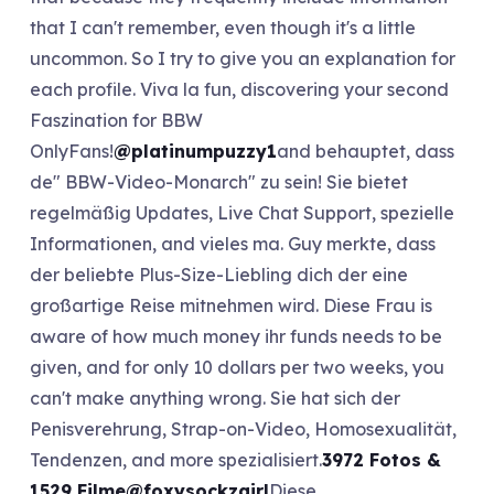
that I can't remember, even though it's a little
uncommon. So I try to give you an explanation for
each profile. Viva la fun, discovering your second
Faszination for BBW
OnlyFans!
@platinumpuzzy1
and behauptet, dass
de" BBW-Video-Monarch" zu sein! Sie bietet
regelmäßig Updates, Live Chat Support, spezielle
Informationen, and vieles ma. Guy merkte, dass
der beliebte Plus-Size-Liebling dich der eine
großartige Reise mitnehmen wird. Diese Frau is
aware of how much money ihr funds needs to be
given, and for only 10 dollars per two weeks, you
can't make anything wrong. Sie hat sich der
Penisverehrung, Strap-on-Video, Homosexualität,
Tendenzen, and more spezialisiert.
3972 Fotos &
1529 Filme
@foxysockzgirl
Diese