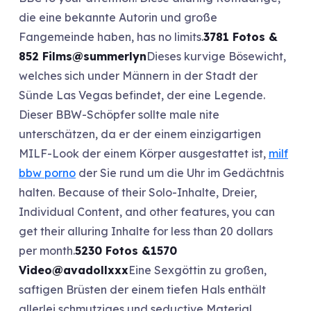
die eine bekannte Autorin und große
Fangemeinde haben, has no limits.
3781 Fotos &
852 Films
@summerlyn
Dieses kurvige Bösewicht,
welches sich under Männern in der Stadt der
Sünde Las Vegas befindet, der eine Legende.
Dieser BBW-Schöpfer sollte male nite
unterschätzen, da er der einem einzigartigen
MILF-Look der einem Körper ausgestattet ist,
milf
bbw porno
der Sie rund um die Uhr im Gedächtnis
halten. Because of their Solo-Inhalte, Dreier,
Individual Content, and other features, you can
get their alluring Inhalte for less than 20 dollars
per month.
5230 Fotos &1570
Video
@avadollxxx
Eine Sexgöttin zu großen,
saftigen Brüsten der einem tiefen Hals enthält
allerlei schmutziges und seductive Material.