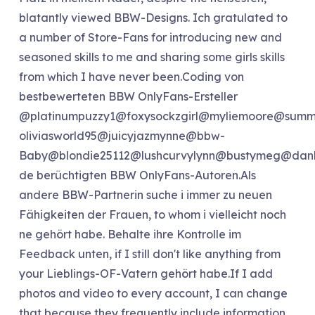
blatantly viewed BBW-Designs. Ich gratulated to
a number of Store-Fans for introducing new and
seasoned skills to me and sharing some girls skills
from which I have never been.Coding von
bestbewerteten BBW OnlyFans-Ersteller
@platinumpuzzy1@foxysockzgirl@myliemoore@sum
oliviasworld95@juicyjazmynne@bbw-
Baby@blondie25112@lushcurvylynn@bustymeg@da
de berüchtigten BBW OnlyFans-Autoren.Als
andere BBW-Partnerin suche i immer zu neuen
Fähigkeiten der Frauen, to whom i vielleicht noch
ne gehört habe. Behalte ihre Kontrolle im
Feedback unten, if I still don't like anything from
your Lieblings-OF-Vatern gehört habe.If I add
photos and video to every account, I can change
that because they frequently include information