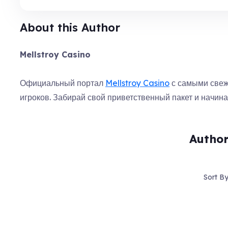
About this Author
Mellstroy Casino
Официальный портал
Mellstroy Casino
с самыми свеж
игроков. Забирай свой приветственный пакет и начин
Author
Sort B