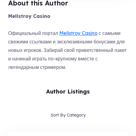
About this Author
Mellstroy Casino
Официальный портал
Mellstroy Casino
с самыми
свежими ссылками и эксклюзивными бонусами для
новых игроков. Забирай свой приветственный пакет
и начинай играть по-крупному вместе с
легендарным стримером.
Author Listings
Sort By Category