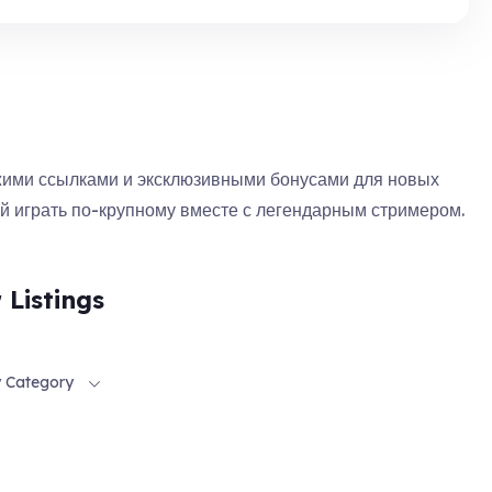
ими ссылками и эксклюзивными бонусами для новых
ай играть по-крупному вместе с легендарным стримером.
 Listings
y Category